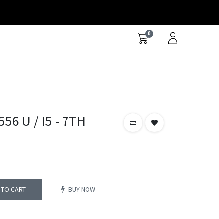
0
56 U / I5 - 7TH
 TO CART
BUY NOW