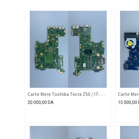
Carte Mere Toshiba Tecra Z50 / I7-
Carte Mere
6500 U
5200 U
20 000,00
DA
15 000,00