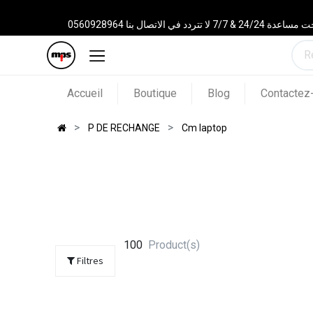
 الاتصال بنا 0560928964
Accueil
Boutique
Blog
Contactez
P DE RECHANGE
Cm laptop
100
Product(s)
Filtres