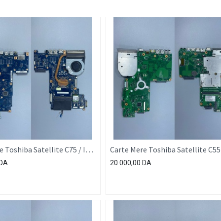
 Toshiba Satellite C75 / I5-
Carte Mere Toshiba Satellite C55
N3520
DA
20 000,00
DA