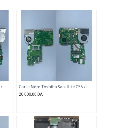
 /
Carte Mere Toshiba Satellite C55 / I3-
3110
20 000,00
DA