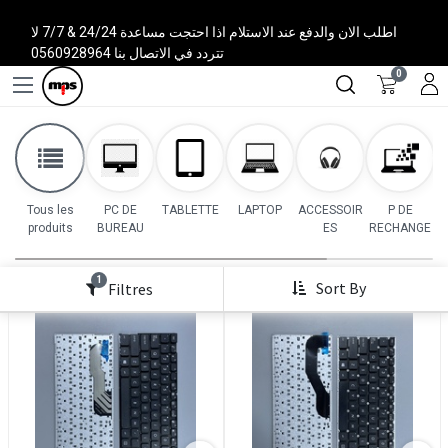
اطلب الان والدفع عند الاستلام اذا احتجت مساعدة 24/24 & 7/7 لا
تتردد في الاتصال بنا 0560928964
0
Tous les
PC DE
TABLETTE
LAPTOP
ACCESSOIR
P DE
produits
BUREAU
ES
RECHANGE
1
Sort By
Filtres