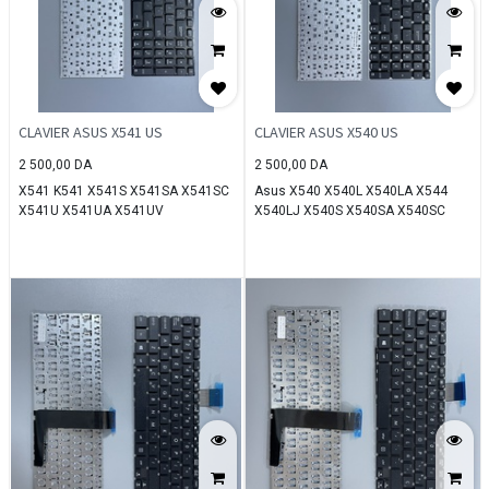
CLAVIER ASUS X541 US
CLAVIER ASUS X540 US
2 500,00
DA
2 500,00
DA
X541 K541 X541S X541SA X541SC
Asus X540 X540L X540LA X544
X541U X541UA X541UV
X540LJ X540S X540SA X540SC
R540 R540L R540LA R540LJ R540S
R540SA RU Noir