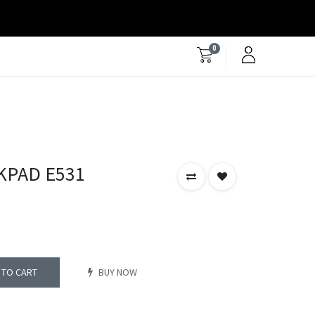
0
KPAD E531
 TO CART
BUY NOW