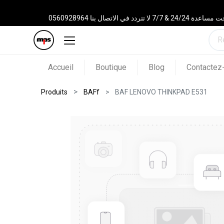
 الاتصال بنا 0560928964
Accueil
Boutique
Blog
Contactez
Produits
BAFf
BAF LENOVO THINKPAD E531