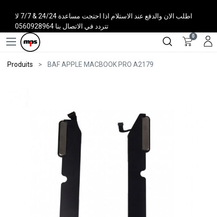
اطلب الان والدفع عند الاستلام اذا احتجت مساعدة 24/24 & 7/7 لا
تتردد في الاتصال بنا 0560928964
0
Produits
BAF APPLE MACBOOK PRO A2179