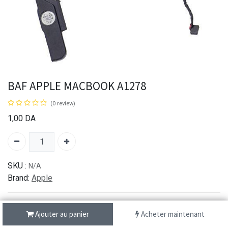
BAF APPLE MACBOOK A1278
(0 review)
1,00
DA
SKU :
N/A
Brand:
Apple
Ajouter au panier
Acheter maintenant
شحن سريع من 1 الى 3 ايام