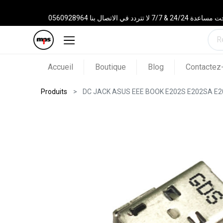
 الاتصال بنا 0560928964
Accueil
Boutique
Blog
Contactez
Produits
DC JACK ASUS EEE BOOK E202S E202SA E2