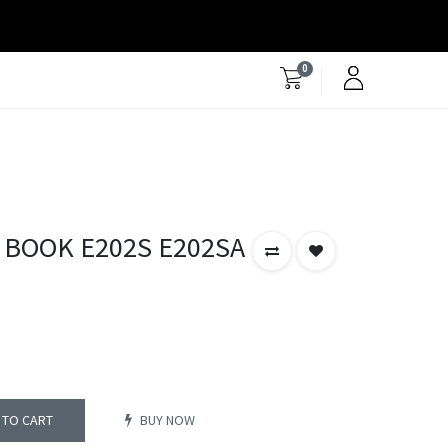
0
 BOOK E202S E202SA
 TO CART
BUY NOW