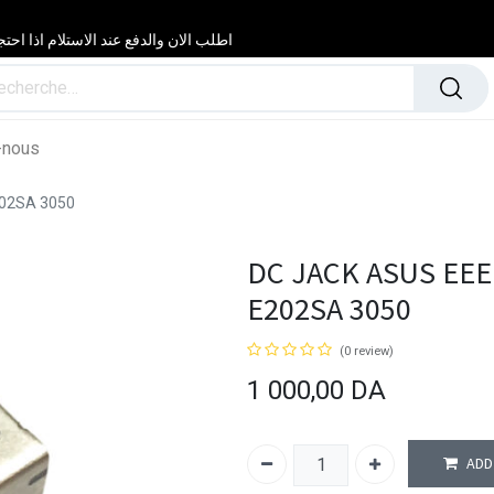
اطلب الان والدفع عند الاستلام اذا احتجت مساعدة 24/24 & 7/7 لا تتردد في
-nous
02SA 3050
DC JACK ASUS EEE
E202SA 3050
(0 review)
1 000,00
DA
ADD