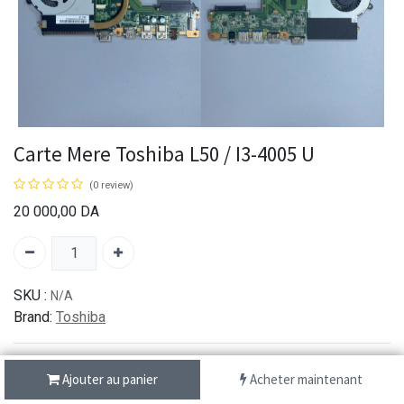
Carte Mere Toshiba L50 / I3-4005 U
(0 review)
20 000,00
DA
SKU :
N/A
Brand:
Toshiba
Ajouter au panier
Acheter maintenant
شحن سريع من 1 الى 3 ايام