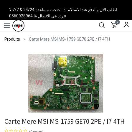
اطلب الان والدفع عند الاستلام اذا احتجت مساعدة 24/24 & 7/7 لا
تتردد في الاتصال بنا 0560928964
0
Produits
Carte Mere MSI MS-1759 GE70 2PE / I7 4TH
Carte Mere MSI MS-1759 GE70 2PE / I7 4TH
(0 review)