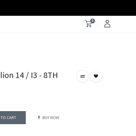
0
ion 14 / I3 - 8TH
 TO CART
BUY NOW