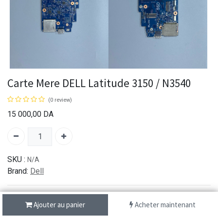
Carte Mere DELL Latitude 3150 / N3540
(0 review)
15 000,00
DA
SKU :
N/A
Brand:
Dell
Ajouter au panier
Acheter maintenant
شحن سريع من 1 الى 3 ايام