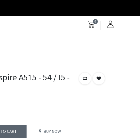
0
ire A515 - 54 / I5 -
 TO CART
BUY NOW