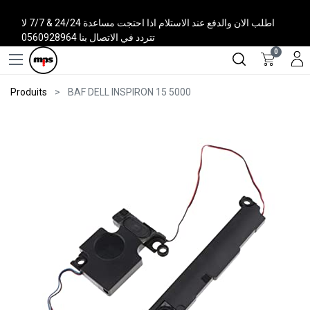
اطلب الان والدفع عند الاستلام اذا احتجت مساعدة 24/24 & 7/7 لا
تتردد في الاتصال بنا 0560928964
0
Produits
BAF DELL INSPIRON 15 5000