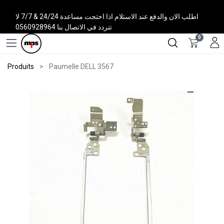
اطلب الان والدفع عند الاستلام اذا احتجت مساعدة 24/24 & 7/7 لا
تتردد في الاتصال بنا 0560928964
0
Produits
Paumelle DELL 3567