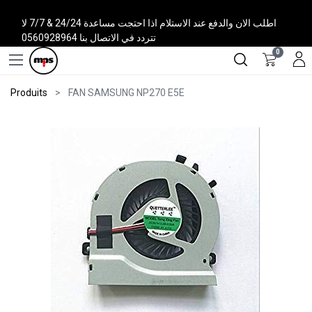
اطلب الان والدفع عند الاستلام اذا احتجت مساعدة 24/24 & 7/7 لا
تتردد في الاتصال بنا 0560928964
0
Produits
FAN SAMSUNG NP270 E5E