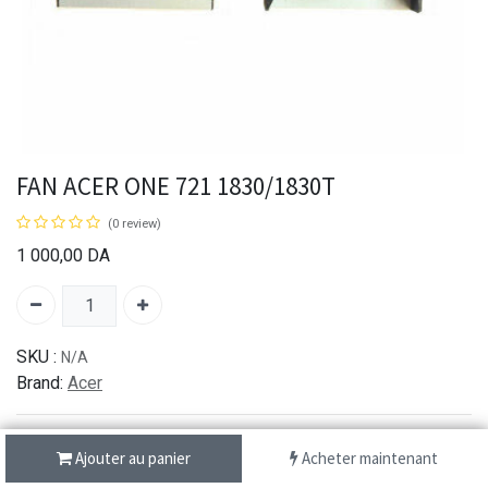
FAN ACER ONE 721 1830/1830T
(0 review)
1 000,00
DA
SKU :
N/A
Brand:
Acer
Ajouter au panier
Acheter maintenant
شحن سريع من 1 الى 3 ايام