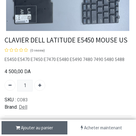
CLAVIER DELL LATITUDE E5450 MOUSE US
(0 review)
E5450 E5470 E7450 E7470 E5480 E5490 7480 7490 5480 5488
4 500,00
DA
SKU :
CO83
Brand:
Dell
Ajouter au panier
Acheter maintenant
شحن سريع من 1 الى 3 ايام