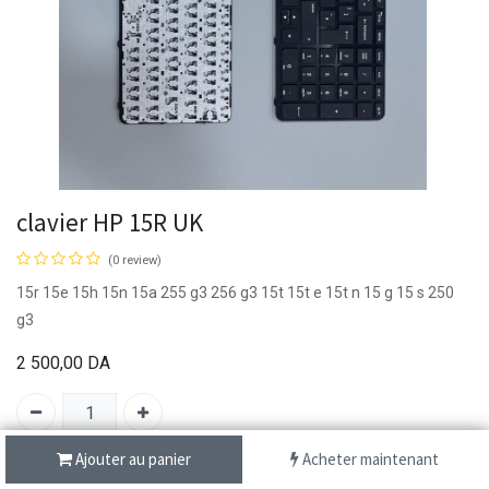
clavier HP 15R UK
(0 review)
15r 15e 15h 15n 15a 255 g3 256 g3 15t 15t e 15t n 15 g 15 s 250
g3
2 500,00
DA
Ajouter au panier
Acheter maintenant
SKU :
C068