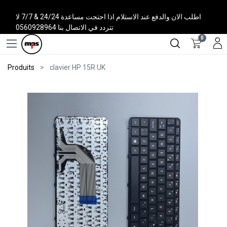
اطلب الان والدفع عند الاستلام اذا احتجت مساعدة 24/24 & 7/7 لا
تتردد في الاتصال بنا 0560928964
0
Produits
clavier HP 15R UK