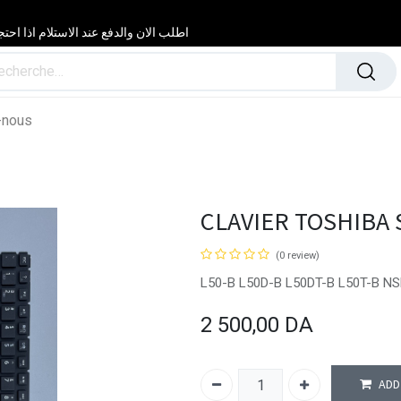
اطلب الان والدفع عند الاستلام اذا احتجت مساعدة 24/24 & 7/7 لا تتردد في
-nous
CLAVIER TOSHIBA 
(0 review)
L50-B L50D-B L50DT-B L50T-B 
2 500,00
DA
ADD