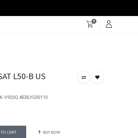
0
SAT L50-B US
NSK-V92SQ AEBLYG00110
 TO CART
BUY NOW