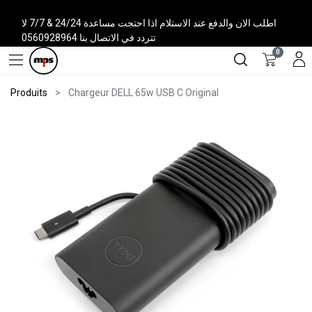
اطلب الان والدفع عند الاستلام اذا احتجت مساعدة 24/24 & 7/7 لا
تتردد في الاتصال بنا 0560928964
0
Produits
Chargeur DELL 65w USB C Original